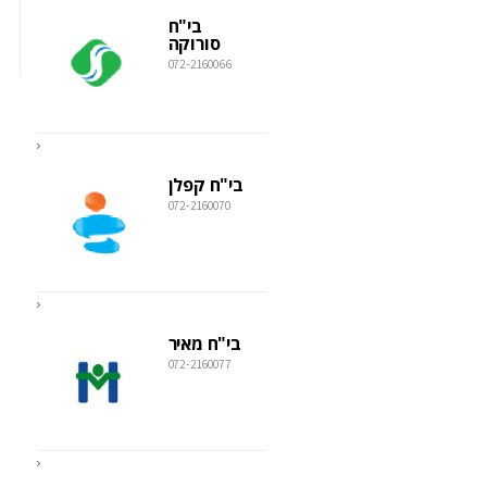
בי"ח
סורוקה
072-2160066
בי"ח קפלן
072-2160070
בי"ח מאיר
072-2160077