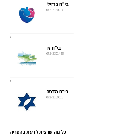
בי"ח ברזילי
072-2160017
בי"ח זיו
072-3301465
בי"ח הדסה
072-2160015
כל מה שרצית לדעת בהפריה